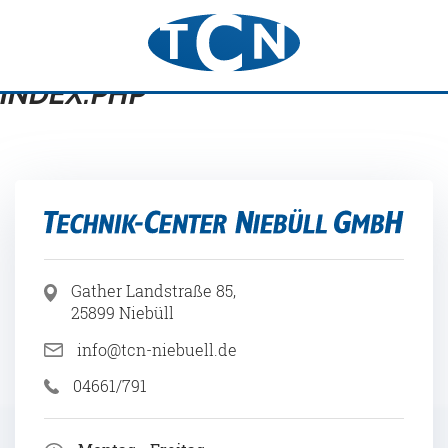
INDEX.PHP
Gather Landstraße 85,
25899 Niebüll
info@tcn-niebuell.de
04661/791